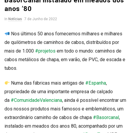
BasorCanal instalado em meados dos
anos ’80
a
P
In
Notícias
7 de Junho de 2022
s
u
Nos últimos 50 anos fornecemos milhares e milhares
b
o
de quilómetros de caminhos de cabos, distribuídos por
l
mais de 1.000
#projetos
em todo o mundo: caminhos de
i
r
cabos metálicos de chapa, em varão, de PVC, de escada e
s
h
E
tubos.
D
l
Numa das fábricas mais antigas de
#Espanha
,
a
propriedade de uma importante empresa de calçado
t
e
e
da
#ComunidadeValenciana
, ainda é possível encontrar um
dos nossos produtos mais famosos e emblemáticos, um
c
extraordinário caminho de cabos de chapa
#Basorcanal
,
instalado em meados dos anos 80, acompanhado por um
t