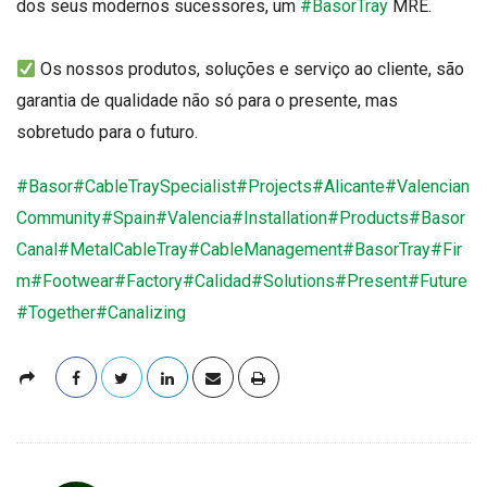
dos seus modernos sucessores, um
#BasorTray
MRE.
r
Os nossos produtos, soluções e serviço ao cliente, são
i
garantia de qualidade não só para o presente, mas
sobretudo para o futuro.
c
#Basor
#CableTraySpecialist
#Projects
#Alicante
#Valencian
Community
#Spain
#Valencia
#Installation
#Products
#Basor
Canal
#MetalCableTray
#CableManagement
#BasorTray
#Fir
m
#Footwear
#Factory
#Calidad
#Solutions
#Present
#Future
#Together
#Canalizing