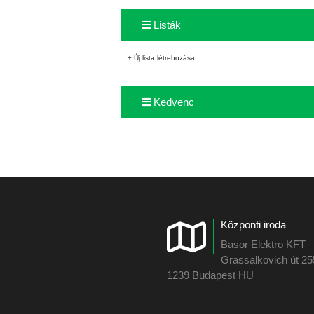
Listák
+ Új lista létrehozása
Kedvenc
Központi iroda
Basor Elektro KFT
Grassalkovich út 2
1239 Budapest HU