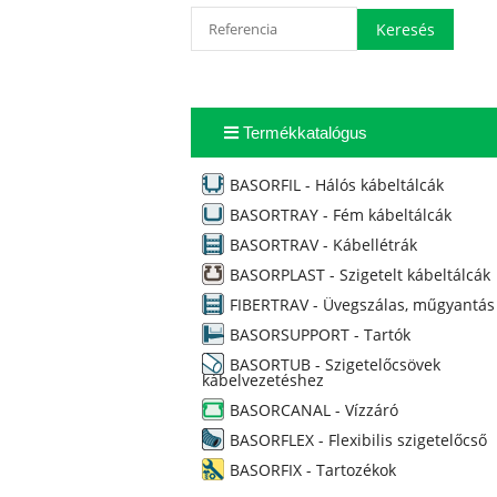
Termékkatalógus
BASORFIL - Hálós kábeltálcák
BASORTRAY - Fém kábeltálcák
BASORTRAV - Kábellétrák
BASORPLAST - Szigetelt kábeltálcák
FIBERTRAV - Üvegszálas, műgyantás
BASORSUPPORT - Tartók
BASORTUB - Szigetelőcsövek
kábelvezetéshez
BASORCANAL - Vízzáró
BASORFLEX - Flexibilis szigetelőcső
BASORFIX - Tartozékok