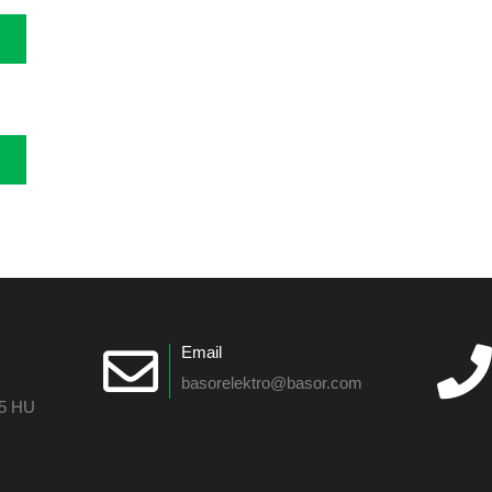
Email
basorelektro@basor.com
55 HU