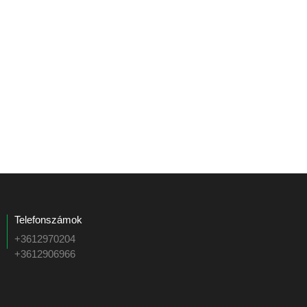
Telefonszámok
+3612970204
+3612906966