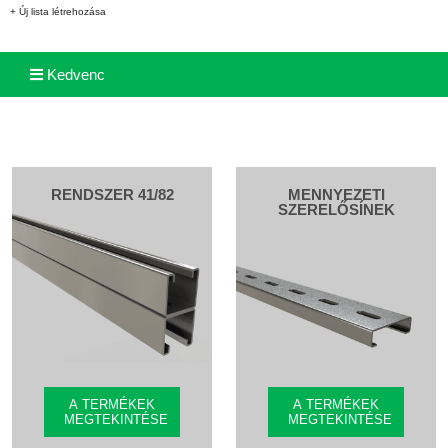
+ Új lista létrehozása
Kedvenc
RENDSZER 41/82
MENNYEZETI
SZERELŐSÍNEK
A TERMÉKEK
A TERMÉKEK
MEGTEKINTÉSE
MEGTEKINTÉSE