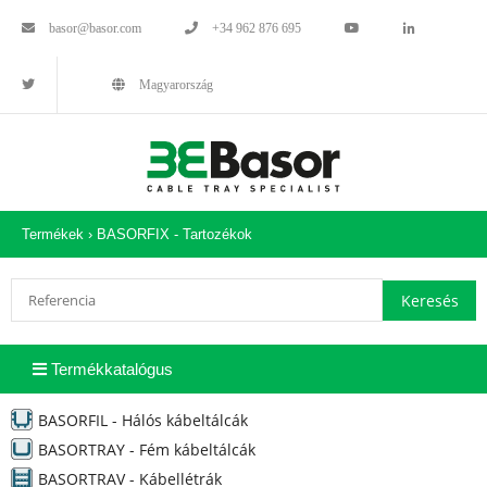
basor@basor.com
+34 962 876 695
Magyarország
Termékek ›
BASORFIX - Tartozékok
Termékkatalógus
BASORFIL - Hálós kábeltálcák
BASORTRAY - Fém kábeltálcák
BASORTRAV - Kábellétrák