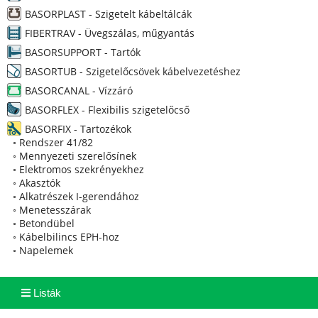
BASORPLAST - Szigetelt kábeltálcák
FIBERTRAV - Üvegszálas, műgyantás
BASORSUPPORT - Tartók
BASORTUB - Szigetelőcsövek kábelvezetéshez
BASORCANAL - Vízzáró
BASORFLEX - Flexibilis szigetelőcső
BASORFIX - Tartozékok
◦
Rendszer 41/82
◦
Mennyezeti szerelősínek
◦
Elektromos szekrényekhez
◦
Akasztók
◦
Alkatrészek I-gerendához
◦
Menetesszárak
◦
Betondübel
◦
Kábelbilincs EPH-hoz
◦
Napelemek
Listák