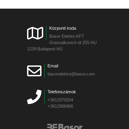
Központi iroda
Basor Elektro KFT
Grassalkovich út 255 HU
1239 Budapest HU
Email
basorelektro@basor.com
Telefonszámok
+3612970204
+3612906966