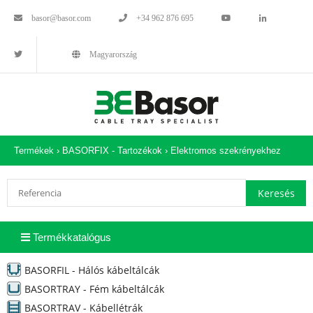
basor@basor.com
+34 962 876 695
Magyarország
Termékek ›
BASORFIX - Tartozékok
›
Elektromos szekrényekhez
Termékkatalógus
BASORFIL - Hálós kábeltálcák
BASORTRAY - Fém kábeltálcák
BASORTRAV - Kábellétrák