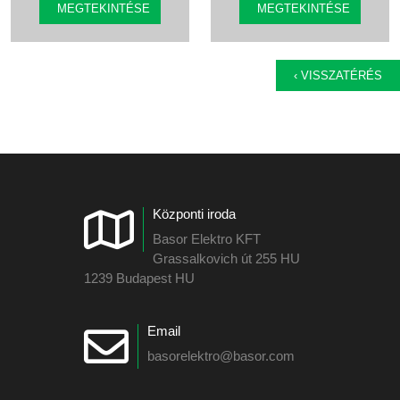
MEGTEKINTÉSE
MEGTEKINTÉSE
‹ VISSZATÉRÉS
Központi iroda
Basor Elektro KFT
Grassalkovich út 255 HU
1239 Budapest HU
Email
basorelektro@basor.com