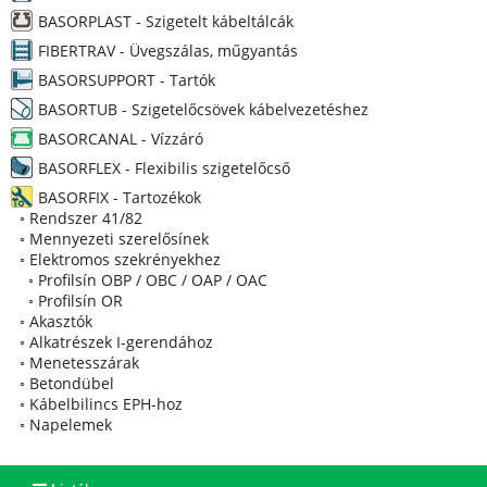
BASORPLAST - Szigetelt kábeltálcák
FIBERTRAV - Üvegszálas, műgyantás
BASORSUPPORT - Tartók
BASORTUB - Szigetelőcsövek kábelvezetéshez
BASORCANAL - Vízzáró
BASORFLEX - Flexibilis szigetelőcső
BASORFIX - Tartozékok
◦
Rendszer 41/82
◦
Mennyezeti szerelősínek
◦
Elektromos szekrényekhez
◦
Profilsín OBP / OBC / OAP / OAC
◦
Profilsín OR
◦
Akasztók
◦
Alkatrészek I-gerendához
◦
Menetesszárak
◦
Betondübel
◦
Kábelbilincs EPH-hoz
◦
Napelemek