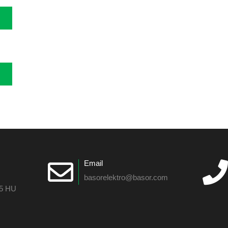
Email
basorelektro@basor.com
55 HU