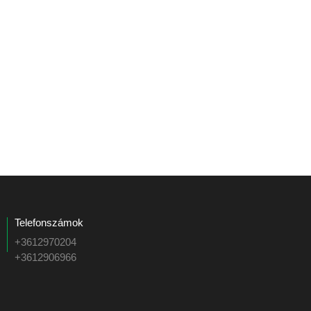
Telefonszámok
+3612970204
+3612906966