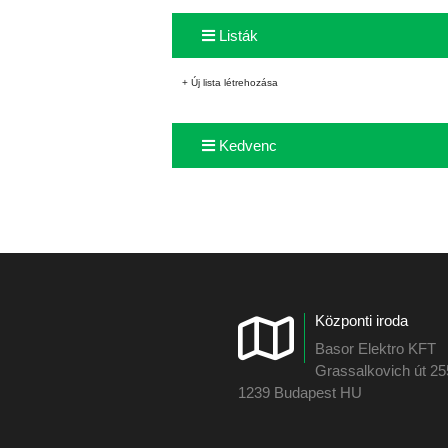
Listák
+ Új lista létrehozása
Kedvenc
Központi iroda
Basor Elektro KFT
Grassalkovich út 2
1239 Budapest HU