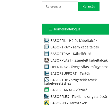
Termékkatalógus
BASORFIL - Hálós kábeltálcák
BASORTRAY - Fém kábeltálcák
BASORTRAV - Kábellétrák
BASORPLAST - Szigetelt kábeltálcák
FIBERTRAV - Üvegszálas, műgyantás
BASORSUPPORT - Tartók
BASORTUB - Szigetelőcsövek
kábelvezetéshez
BASORCANAL - Vízzáró
BASORFLEX - Flexibilis szigetelőcső
BASORFIX - Tartozékok