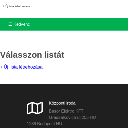
+ Új lista létrehozása
Kedvenc
Válasszon listát
+ Új lista létrehozása
Központi iroda
Basor Elektro KFT
Grassalkovich út 255 HU
1239 Budapest HU