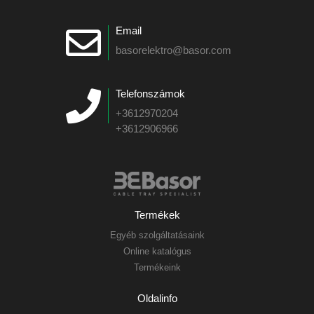
Email
basorelektro@basor.com
Telefonszámok
+3612970204
+3612906966
Termékek
Egyéb szolgáltatásaink
Online katalógus
Termékeink
Oldalinfo