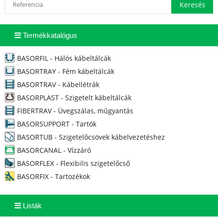
Termékkatalógus
BASORFIL - Hálós kábeltálcák
BASORTRAY - Fém kábeltálcák
BASORTRAV - Kábellétrák
BASORPLAST - Szigetelt kábeltálcák
FIBERTRAV - Üvegszálas, műgyantás
BASORSUPPORT - Tartók
BASORTUB - Szigetelőcsövek kábelvezetéshez
BASORCANAL - Vízzáró
BASORFLEX - Flexibilis szigetelőcső
BASORFIX - Tartozékok
Listák