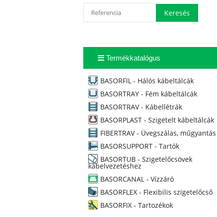
Termékkatalógus
BASORFIL - Hálós kábeltálcák
BASORTRAY - Fém kábeltálcák
BASORTRAV - Kábellétrák
BASORPLAST - Szigetelt kábeltálcák
FIBERTRAV - Üvegszálas, műgyantás
BASORSUPPORT - Tartók
BASORTUB - Szigetelőcsövek
kábelvezetéshez
BASORCANAL - Vízzáró
BASORFLEX - Flexibilis szigetelőcső
BASORFIX - Tartozékok