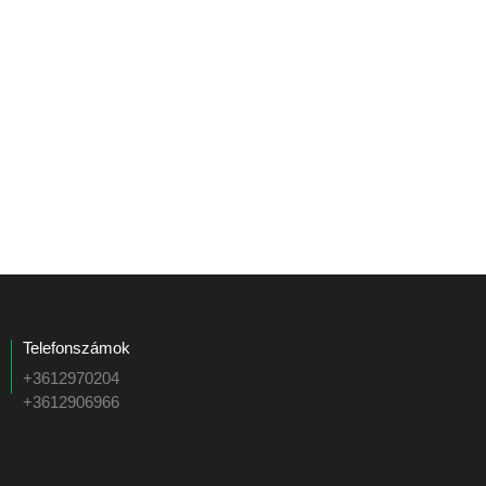
Telefonszámok
+3612970204
+3612906966