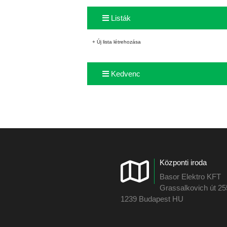
Listák
+ Új lista létrehozása
Kedvenc
Központi iroda
Basor Elektro KFT
Grassalkovich út 2
1239 Budapest HU