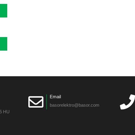
Email
basorelektro@basor.com
55 HU