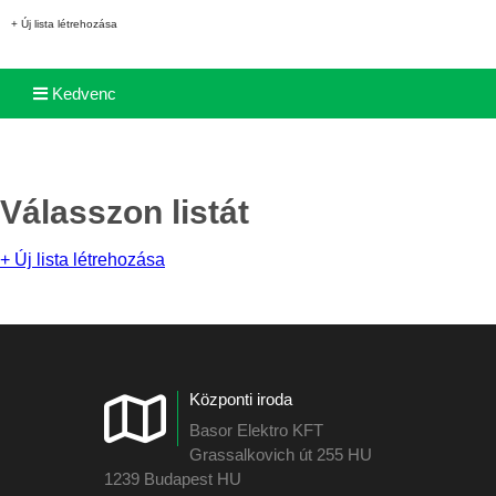
+ Új lista létrehozása
Kedvenc
Válasszon listát
+ Új lista létrehozása
Központi iroda
Basor Elektro KFT
Grassalkovich út 255 HU
1239 Budapest HU