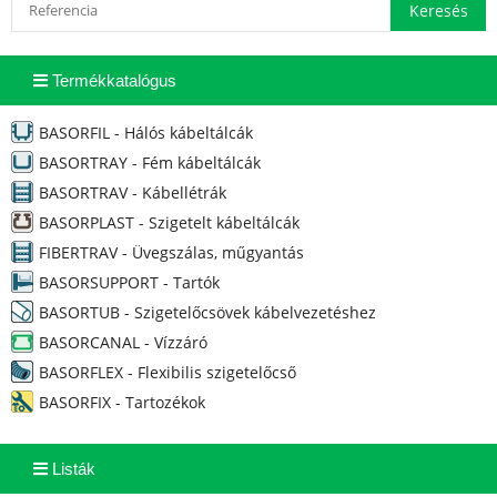
Termékkatalógus
BASORFIL - Hálós kábeltálcák
BASORTRAY - Fém kábeltálcák
BASORTRAV - Kábellétrák
BASORPLAST - Szigetelt kábeltálcák
FIBERTRAV - Üvegszálas, műgyantás
BASORSUPPORT - Tartók
BASORTUB - Szigetelőcsövek kábelvezetéshez
BASORCANAL - Vízzáró
BASORFLEX - Flexibilis szigetelőcső
BASORFIX - Tartozékok
Listák