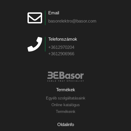
Email
basorelektro@basor.com
Telefonszámok
+3612970204
+3612906966
Termékek
Egyéb szolgáltatásaink
Online katalógus
Termékeink
Oldalinfo