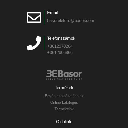
Email
basorelektro@basor.com
Telefonszámok
+3612970204
+3612906966
Termékek
Egyéb szolgáltatásaink
Online katalógus
Termékeink
Oldalinfo