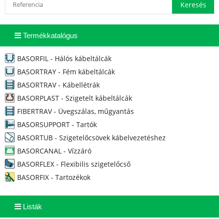
Termékkatalógus
BASORFIL - Hálós kábeltálcák
BASORTRAY - Fém kábeltálcák
BASORTRAV - Kábellétrák
BASORPLAST - Szigetelt kábeltálcák
FIBERTRAV - Üvegszálas, műgyantás
BASORSUPPORT - Tartók
BASORTUB - Szigetelőcsövek kábelvezetéshez
BASORCANAL - Vízzáró
BASORFLEX - Flexibilis szigetelőcső
BASORFIX - Tartozékok
Listák