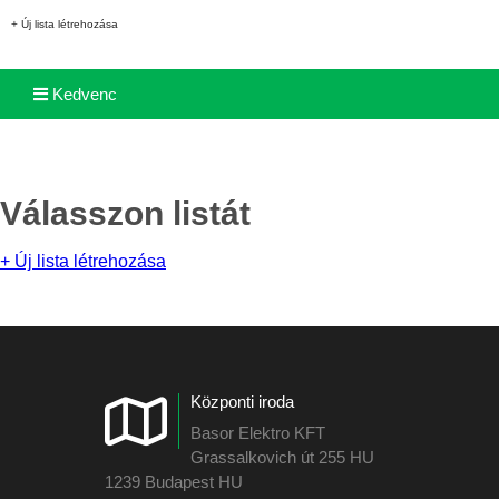
+ Új lista létrehozása
Kedvenc
Válasszon listát
+ Új lista létrehozása
Központi iroda
Basor Elektro KFT
Grassalkovich út 255 HU
1239 Budapest HU