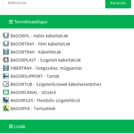
Termékkatalógus
BASORFIL - Hálós kábeltálcák
BASORTRAY - Fém kábeltálcák
BASORTRAV - Kábellétrák
BASORPLAST - Szigetelt kábeltálcák
FIBERTRAV - Üvegszálas, műgyantás
BASORSUPPORT - Tartók
BASORTUB - Szigetelőcsövek kábelvezetéshez
BASORCANAL - Vízzáró
BASORFLEX - Flexibilis szigetelőcső
BASORFIX - Tartozékok
Listák