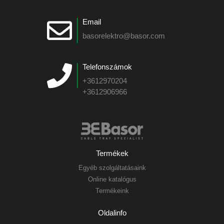
Email
basorelektro@basor.com
Telefonszámok
+3612970204
+3612906966
Termékek
Egyéb szolgáltatásaink
Online katalógus
Termékeink
Oldalinfo