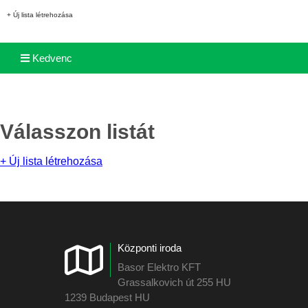
+ Új lista létrehozása
Kedvenc
Válasszon listát
+ Új lista létrehozása
Központi iroda
Basor Elektro KFT
Grassalkovich út 255 HU
1239 Budapest HU