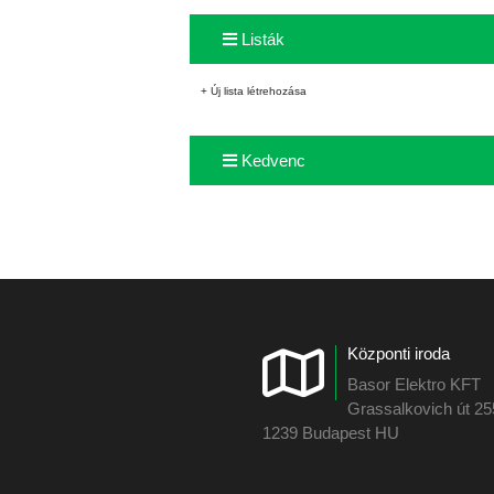
Listák
+ Új lista létrehozása
Kedvenc
Központi iroda
Basor Elektro KFT
Grassalkovich út 2
1239 Budapest HU