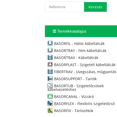
Termékkatalógus
BASORFIL - Hálós kábeltálcák
BASORTRAY - Fém kábeltálcák
BASORTRAV - Kábellétrák
BASORPLAST - Szigetelt kábeltálcák
FIBERTRAV - Üvegszálas, műgyantás
BASORSUPPORT - Tartók
BASORTUB - Szigetelőcsövek
kábelvezetéshez
BASORCANAL - Vízzáró
BASORFLEX - Flexibilis szigetelőcső
BASORFIX - Tartozékok