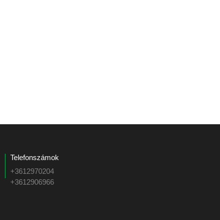
Telefonszámok
+3612970204
+3612906966