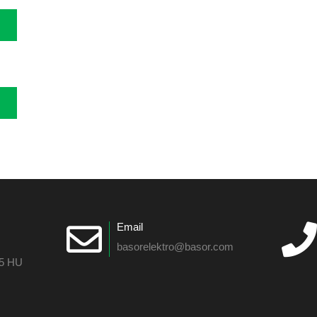
Email
basorelektro@basor.com
55 HU