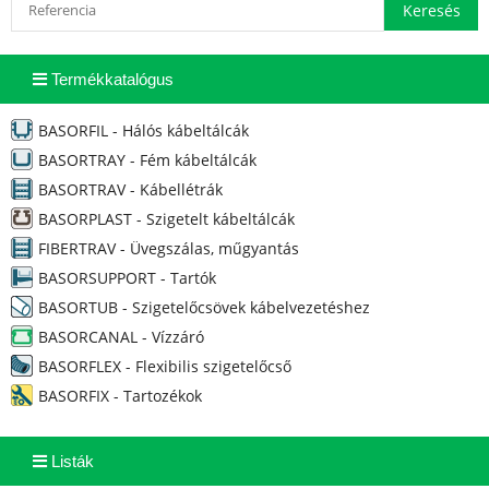
Termékkatalógus
BASORFIL - Hálós kábeltálcák
BASORTRAY - Fém kábeltálcák
BASORTRAV - Kábellétrák
BASORPLAST - Szigetelt kábeltálcák
FIBERTRAV - Üvegszálas, műgyantás
BASORSUPPORT - Tartók
BASORTUB - Szigetelőcsövek kábelvezetéshez
BASORCANAL - Vízzáró
BASORFLEX - Flexibilis szigetelőcső
BASORFIX - Tartozékok
Listák