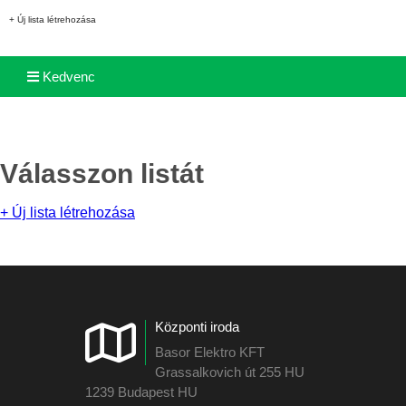
+ Új lista létrehozása
Kedvenc
Válasszon listát
+ Új lista létrehozása
Központi iroda
Basor Elektro KFT
Grassalkovich út 255 HU
1239 Budapest HU