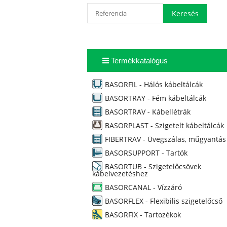
Termékkatalógus
BASORFIL - Hálós kábeltálcák
BASORTRAY - Fém kábeltálcák
BASORTRAV - Kábellétrák
BASORPLAST - Szigetelt kábeltálcák
FIBERTRAV - Üvegszálas, műgyantás
BASORSUPPORT - Tartók
BASORTUB - Szigetelőcsövek
kábelvezetéshez
BASORCANAL - Vízzáró
BASORFLEX - Flexibilis szigetelőcső
BASORFIX - Tartozékok