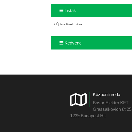
Listák
+ Új lista létrehozása
Kedvenc
Központi iroda
Basor Elektro KFT
Grassalkovich út 2
1239 Budapest HU