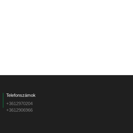
Telefonszámok
+3612970204
+3612906966