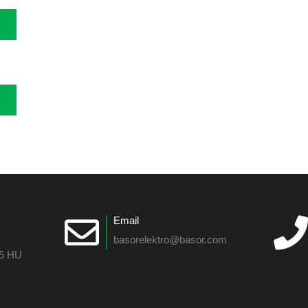
Email
basorelektro@basor.com
55 HU