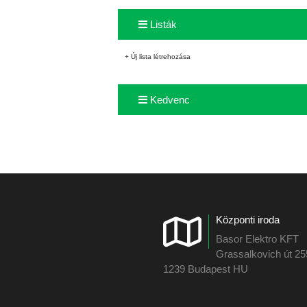
Listák
+ Új lista létrehozása
Kedvenc
Központi iroda
Basor Elektro KFT
Grassalkovich út 2
1239 Budapest HU