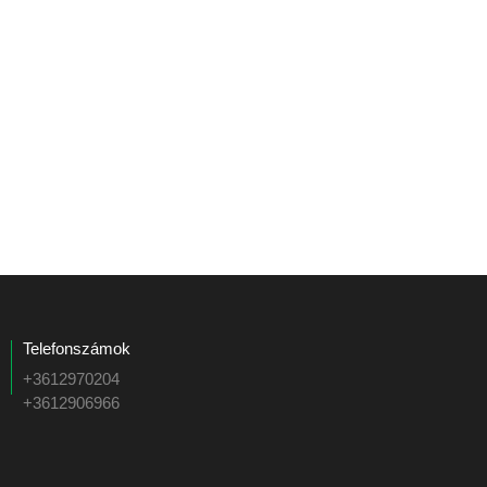
Telefonszámok
+3612970204
+3612906966