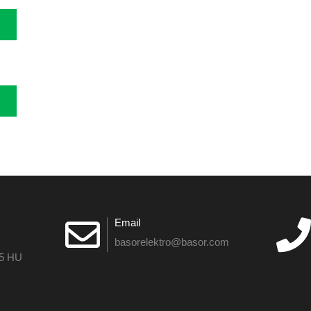
Email
basorelektro@basor.com
55 HU