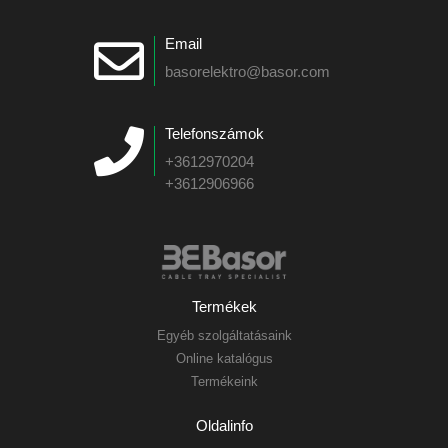
Email
basorelektro@basor.com
Telefonszámok
+3612970204
+3612906966
Termékek
Egyéb szolgáltatásaink
Online katalógus
Termékeink
Oldalinfo