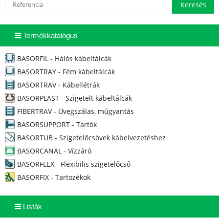
Termékkatalógus
BASORFIL - Hálós kábeltálcák
BASORTRAY - Fém kábeltálcák
BASORTRAV - Kábellétrák
BASORPLAST - Szigetelt kábeltálcák
FIBERTRAV - Üvegszálas, műgyantás
BASORSUPPORT - Tartók
BASORTUB - Szigetelőcsövek kábelvezetéshez
BASORCANAL - Vízzáró
BASORFLEX - Flexibilis szigetelőcső
BASORFIX - Tartozékok
Listák