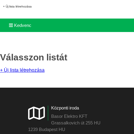
+ Új lista létrehozása
Kedvenc
Válasszon listát
+ Új lista létrehozása
Központi iroda
Basor Elektro KFT
Grassalkovich út 255 HU
1239 Budapest HU