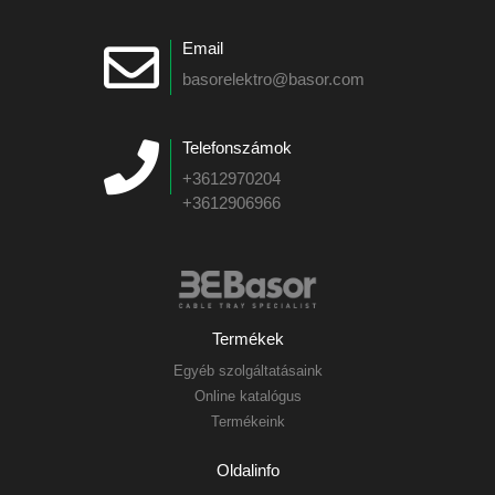
Email
basorelektro@basor.com
Telefonszámok
+3612970204
+3612906966
Termékek
Egyéb szolgáltatásaink
Online katalógus
Termékeink
Oldalinfo