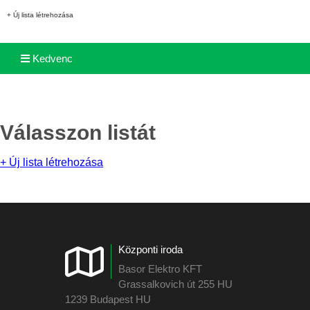
+ Új lista létrehozása
Kedvenc
Válasszon listát
+ Új lista létrehozása
Központi iroda
Basor Elektro KFT
Grassalkovich út 255 HU
1239 Budapest HU