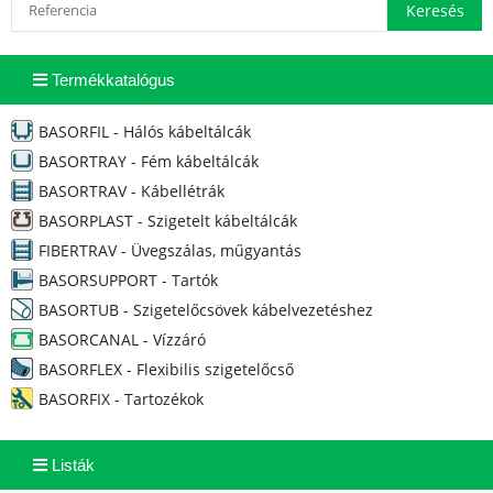
Termékkatalógus
BASORFIL - Hálós kábeltálcák
BASORTRAY - Fém kábeltálcák
BASORTRAV - Kábellétrák
BASORPLAST - Szigetelt kábeltálcák
FIBERTRAV - Üvegszálas, műgyantás
BASORSUPPORT - Tartók
BASORTUB - Szigetelőcsövek kábelvezetéshez
BASORCANAL - Vízzáró
BASORFLEX - Flexibilis szigetelőcső
BASORFIX - Tartozékok
Listák