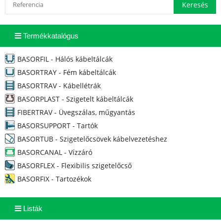
Termékkatalógus
BASORFIL - Hálós kábeltálcák
BASORTRAY - Fém kábeltálcák
BASORTRAV - Kábellétrák
BASORPLAST - Szigetelt kábeltálcák
FIBERTRAV - Üvegszálas, műgyantás
BASORSUPPORT - Tartók
BASORTUB - Szigetelőcsövek kábelvezetéshez
BASORCANAL - Vízzáró
BASORFLEX - Flexibilis szigetelőcső
BASORFIX - Tartozékok
Listák