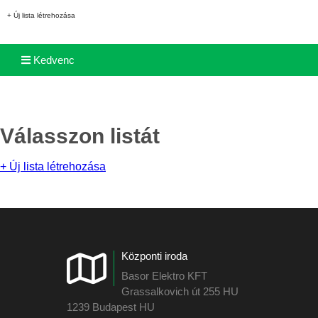
+ Új lista létrehozása
Kedvenc
Válasszon listát
+ Új lista létrehozása
Központi iroda
Basor Elektro KFT
Grassalkovich út 255 HU
1239 Budapest HU