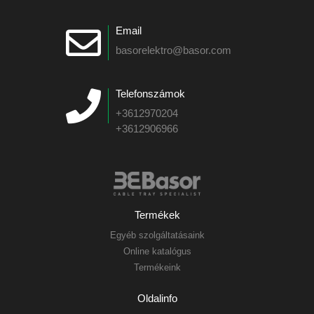
Email
basorelektro@basor.com
Telefonszámok
+3612970204
+3612906966
Termékek
Egyéb szolgáltatásaink
Online katalógus
Termékeink
Oldalinfo