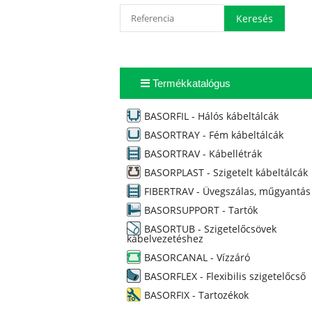
Termékkatalógus
BASORFIL - Hálós kábeltálcák
BASORTRAY - Fém kábeltálcák
BASORTRAV - Kábellétrák
BASORPLAST - Szigetelt kábeltálcák
FIBERTRAV - Üvegszálas, műgyantás
BASORSUPPORT - Tartók
BASORTUB - Szigetelőcsövek
kábelvezetéshez
BASORCANAL - Vízzáró
BASORFLEX - Flexibilis szigetelőcső
BASORFIX - Tartozékok