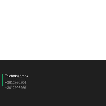
Telefonszámok
+3612970204
+3612906966