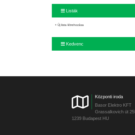
Listák
+ Új lista létrehozása
Kedvenc
Központi iroda
Basor Elektro KFT
Grassalkovich út 2
1239 Budapest HU