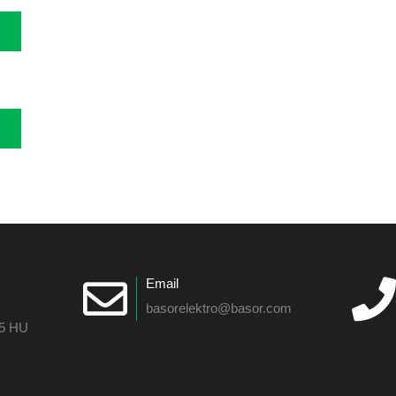
Email
basorelektro@basor.com
55 HU