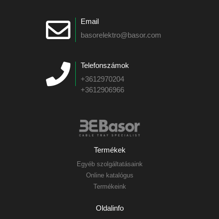
Email
basorelektro@basor.com
Telefonszámok
+3612970204
+3612906966
Termékek
Egyéb szolgáltatásaink
Online katalógus
Termékeink
Oldalinfo