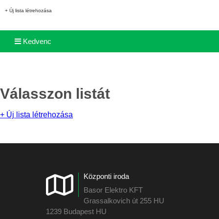
+ Új lista létrehozása
Kedvenc
Válasszon listát
+ Új lista létrehozása
Központi iroda
Basor Elektro KFT
Grassalkovich út 255 HU
1239 Budapest HU