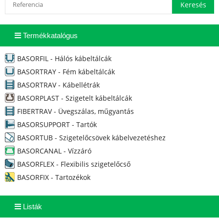
Termékkatalógus
BASORFIL - Hálós kábeltálcák
BASORTRAY - Fém kábeltálcák
BASORTRAV - Kábellétrák
BASORPLAST - Szigetelt kábeltálcák
FIBERTRAV - Üvegszálas, műgyantás
BASORSUPPORT - Tartók
BASORTUB - Szigetelőcsövek kábelvezetéshez
BASORCANAL - Vízzáró
BASORFLEX - Flexibilis szigetelőcső
BASORFIX - Tartozékok
Listák