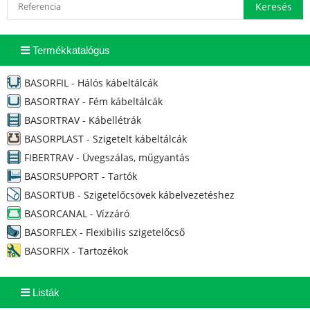
Termékkatalógus
BASORFIL - Hálós kábeltálcák
BASORTRAY - Fém kábeltálcák
BASORTRAV - Kábellétrák
BASORPLAST - Szigetelt kábeltálcák
FIBERTRAV - Üvegszálas, műgyantás
BASORSUPPORT - Tartók
BASORTUB - Szigetelőcsövek kábelvezetéshez
BASORCANAL - Vízzáró
BASORFLEX - Flexibilis szigetelőcső
BASORFIX - Tartozékok
Listák