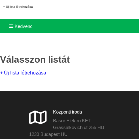
+ Új lista létrehozása
Kedvenc
Válasszon listát
+ Új lista létrehozása
Központi iroda
Basor Elektro KFT
Grassalkovich út 255 HU
1239 Budapest HU