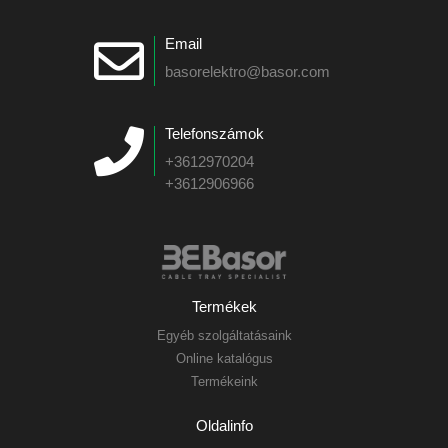
Email
basorelektro@basor.com
Telefonszámok
+3612970204
+3612906966
Termékek
Egyéb szolgáltatásaink
Online katalógus
Termékeink
Oldalinfo