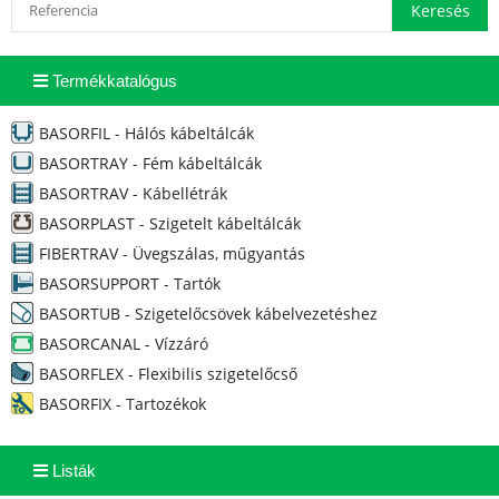
Termékkatalógus
BASORFIL - Hálós kábeltálcák
BASORTRAY - Fém kábeltálcák
BASORTRAV - Kábellétrák
BASORPLAST - Szigetelt kábeltálcák
FIBERTRAV - Üvegszálas, műgyantás
BASORSUPPORT - Tartók
BASORTUB - Szigetelőcsövek kábelvezetéshez
BASORCANAL - Vízzáró
BASORFLEX - Flexibilis szigetelőcső
BASORFIX - Tartozékok
Listák