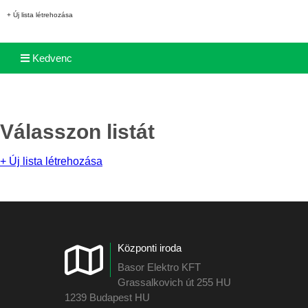
+ Új lista létrehozása
Kedvenc
Válasszon listát
+ Új lista létrehozása
Központi iroda
Basor Elektro KFT
Grassalkovich út 255 HU
1239 Budapest HU