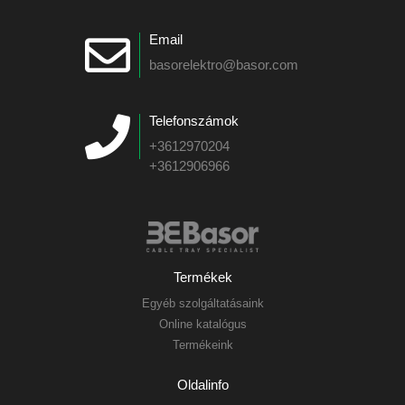
Email
basorelektro@basor.com
Telefonszámok
+3612970204
+3612906966
Termékek
Egyéb szolgáltatásaink
Online katalógus
Termékeink
Oldalinfo