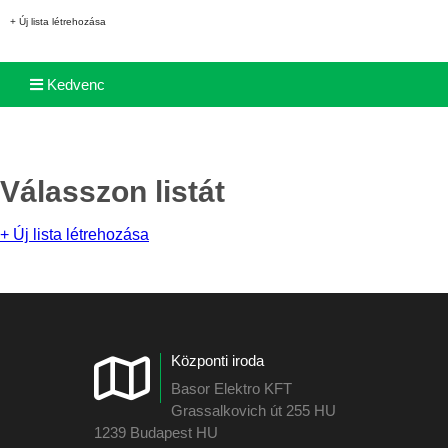
+ Új lista létrehozása
Kedvenc
Válasszon listát
+ Új lista létrehozása
Központi iroda
Basor Elektro KFT
Grassalkovich út 255 HU
1239 Budapest HU