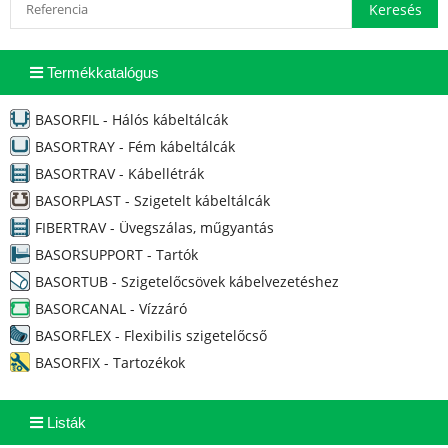
Termékkatalógus
BASORFIL - Hálós kábeltálcák
BASORTRAY - Fém kábeltálcák
BASORTRAV - Kábellétrák
BASORPLAST - Szigetelt kábeltálcák
FIBERTRAV - Üvegszálas, műgyantás
BASORSUPPORT - Tartók
BASORTUB - Szigetelőcsövek kábelvezetéshez
BASORCANAL - Vízzáró
BASORFLEX - Flexibilis szigetelőcső
BASORFIX - Tartozékok
Listák