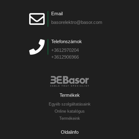
Email
basorelektro@basor.com
Telefonszámok
+3612970204
+3612906966
Termékek
Egyéb szolgáltatásaink
Online katalógus
Termékeink
Oldalinfo