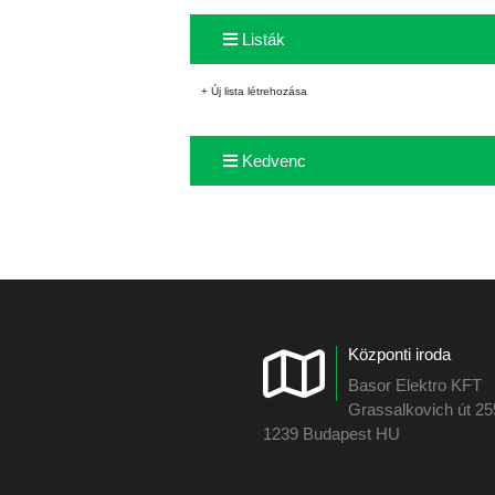
Listák
+ Új lista létrehozása
Kedvenc
Központi iroda
Basor Elektro KFT
Grassalkovich út 2
1239 Budapest HU