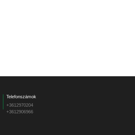
Telefonszámok
+3612970204
+3612906966