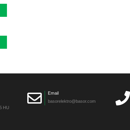
Email
basorelektro@basor.com
55 HU