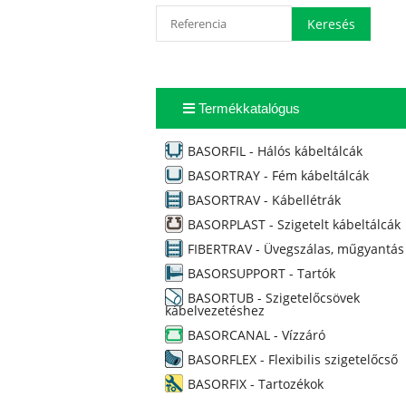
Termékkatalógus
BASORFIL - Hálós kábeltálcák
BASORTRAY - Fém kábeltálcák
BASORTRAV - Kábellétrák
BASORPLAST - Szigetelt kábeltálcák
FIBERTRAV - Üvegszálas, műgyantás
BASORSUPPORT - Tartók
BASORTUB - Szigetelőcsövek
kábelvezetéshez
BASORCANAL - Vízzáró
BASORFLEX - Flexibilis szigetelőcső
BASORFIX - Tartozékok