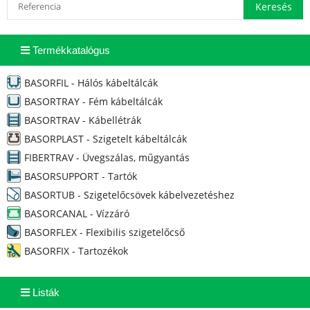
Termékkatalógus
BASORFIL - Hálós kábeltálcák
BASORTRAY - Fém kábeltálcák
BASORTRAV - Kábellétrák
BASORPLAST - Szigetelt kábeltálcák
FIBERTRAV - Üvegszálas, műgyantás
BASORSUPPORT - Tartók
BASORTUB - Szigetelőcsövek kábelvezetéshez
BASORCANAL - Vízzáró
BASORFLEX - Flexibilis szigetelőcső
BASORFIX - Tartozékok
Listák