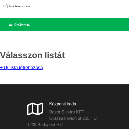
+ Új lista létrehozása
Kedvenc
Válasszon listát
+ Új lista létrehozása
Központi iroda
Basor Elektro KFT
Grassalkovich út 255 HU
1239 Budapest HU