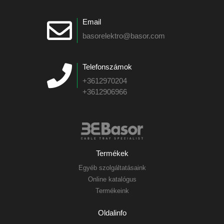
Email
basorelektro@basor.com
Telefonszámok
+3612970204
+3612906966
Termékek
Egyéb szolgáltatásaink
Online katalógus
Termékeink
Oldalinfo