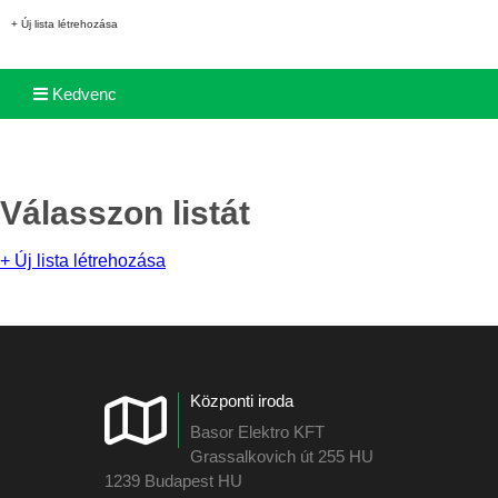
+ Új lista létrehozása
Kedvenc
Válasszon listát
+ Új lista létrehozása
Központi iroda
Basor Elektro KFT
Grassalkovich út 255 HU
1239 Budapest HU