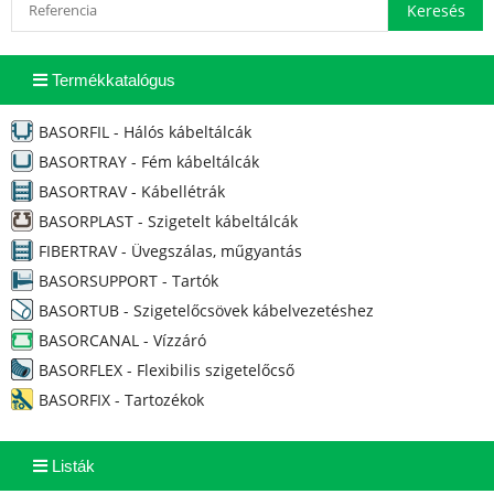
Termékkatalógus
BASORFIL - Hálós kábeltálcák
BASORTRAY - Fém kábeltálcák
BASORTRAV - Kábellétrák
BASORPLAST - Szigetelt kábeltálcák
FIBERTRAV - Üvegszálas, műgyantás
BASORSUPPORT - Tartók
BASORTUB - Szigetelőcsövek kábelvezetéshez
BASORCANAL - Vízzáró
BASORFLEX - Flexibilis szigetelőcső
BASORFIX - Tartozékok
Listák