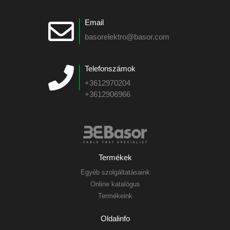
Email
basorelektro@basor.com
Telefonszámok
+3612970204
+3612906966
Termékek
Egyéb szolgáltatásaink
Online katalógus
Termékeink
Oldalinfo