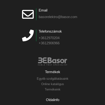
Email
basorelektro@basor.com
Telefonszámok
+3612970204
+3612906966
Termékek
Egyéb szolgáltatásaink
Online katalógus
Termékeink
Oldalinfo