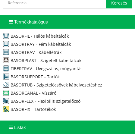
Termékkatalógus
BASORFIL - Hálós kábeltálcák
BASORTRAY - Fém kábeltálcák
BASORTRAV - Kábellétrák
BASORPLAST - Szigetelt kábeltálcák
FIBERTRAV - Üvegszálas, műgyantás
BASORSUPPORT - Tartók
BASORTUB - Szigetelőcsövek kábelvezetéshez
BASORCANAL - Vízzáró
BASORFLEX - Flexibilis szigetelőcső
BASORFIX - Tartozékok
Listák