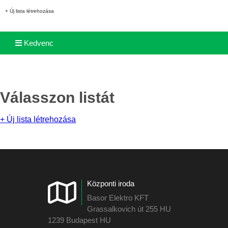
+ Új lista létrehozása
Kedvenc
Válasszon listát
+ Új lista létrehozása
Központi iroda
Basor Elektro KFT
Grassalkovich út 255 HU
1239 Budapest HU