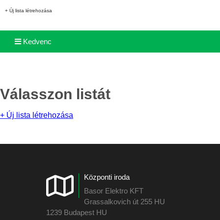
+ Új lista létrehozása
Kedvenc
Válasszon listát
+ Új lista létrehozása
Központi iroda
Basor Elektro KFT
Grassalkovich út 255 HU
1239 Budapest HU