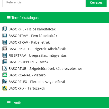
Termékkatalógus
BASORFIL - Hálós kábeltálcák
BASORTRAY - Fém kábeltálcák
BASORTRAV - Kábellétrák
BASORPLAST - Szigetelt kábeltálcák
FIBERTRAV - Üvegszálas, műgyantás
BASORSUPPORT - Tartók
BASORTUB - Szigetelőcsövek kábelvezetéshez
BASORCANAL - Vízzáró
BASORFLEX - Flexibilis szigetelőcső
BASORFIX - Tartozékok
Listák