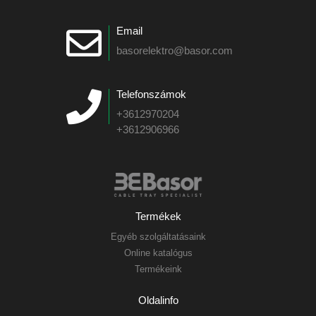
Email
basorelektro@basor.com
Telefonszámok
+3612970204
+3612906966
Termékek
Egyéb szolgáltatásaink
Online katalógus
Termékeink
Oldalinfo