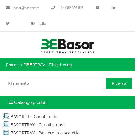
basor@basor.com
+34 962 876 695
Italia
Prodotti ›
FIBERTRAV - Fibra di vetro
Catalogo prodotti
BASORFIL - Canali a filo
BASORTRAY - Canali chiuse
BASORTRAV - Passerella a scaletta