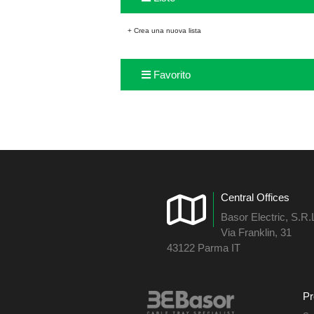
+ Crea una nuova lista
Favorito
Central Offices
Basor Electric, S.R.
Via Franklin, 31
43122 Parma IT
Pr