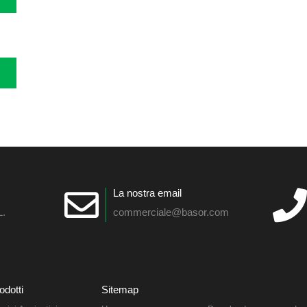
La nostra email
L.
commerciale@basor.com
odotti
Sitemap