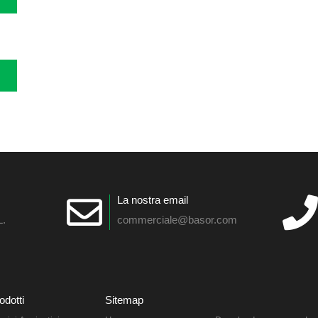
La nostra email
L.
commerciale@basor.com
odotti
Sitemap