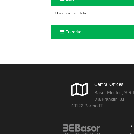
+ Crea una nuova lista
Favorito
Central Offices
Basor Electric, S.R.
Via Franklin, 31
43122 Parma IT
Pr