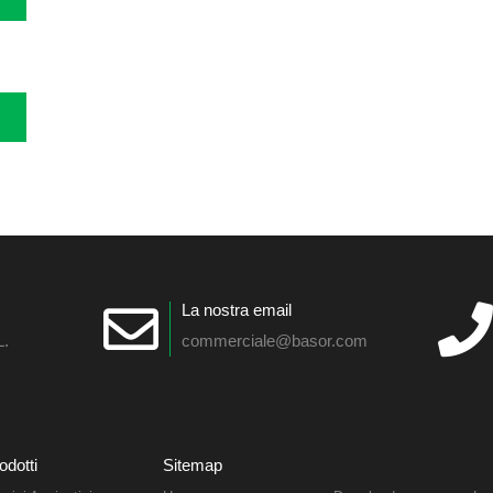
La nostra email
L.
commerciale@basor.com
odotti
Sitemap