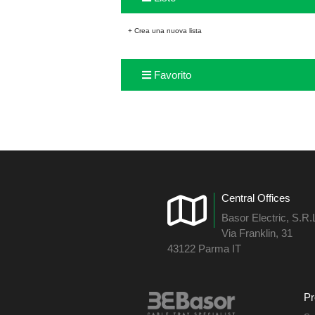
+ Crea una nuova lista
Favorito
Central Offices
Basor Electric, S.R.
Via Franklin, 31
43122 Parma IT
Pr