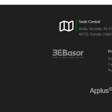
Sede Central
Avda. Alcodar, 45-4
46701 Gandia (Valen
Pr
Se
Ca
Nu