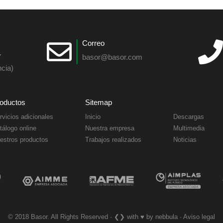
Correo
7
basor@basor.com
cia)
oductos
Sitemap
rvicios adicionales
Inicio
Descargas
tálogo online
Nuestra empresa
Multimedia
estros productos
Trabajos realizados
Noticias
© 2018 Basor. All Rights Reserved · ❮❯ with ♥︎ by nebbula · Aviso legal