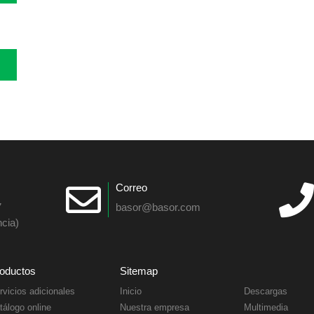
Correo
7
basor@basor.com
cia)
oductos
Sitemap
rvicios adicionales
Inicio
Descargas
tálogo online
Nuestra empresa
Multimedia