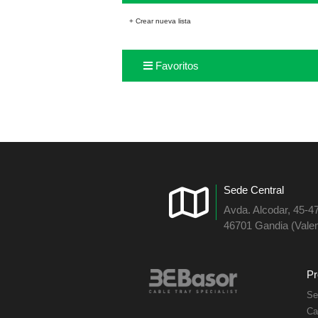
+ Crear nueva lista
Favoritos
Sede Central
Avda. Alcodar, 45-4
46701 Gandia (Valen
Pr
Se
Ca