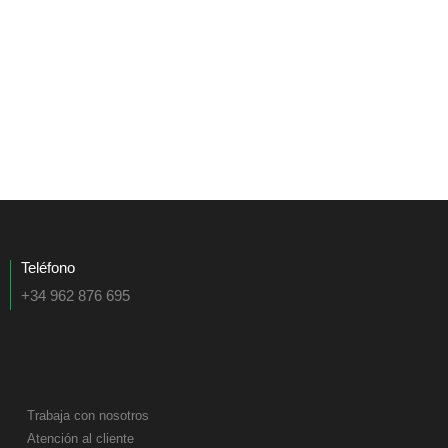
Teléfono
+34 962 876 695
Trabaja con nosotros
Atención al cliente