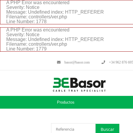
A PHP Error was encountered
Severity: Notice
Message: Undefined index: HTTP_REFERER
Filename: controllers/ver.php
Line Number: 1778
A PHP Error was encountered
Severity: Notice
Message: Undefined index: HTTP_REFERER
Filename: controllers/ver.php
Line Number: 1779
basor@basor.com
+34 962 876 69
Productos