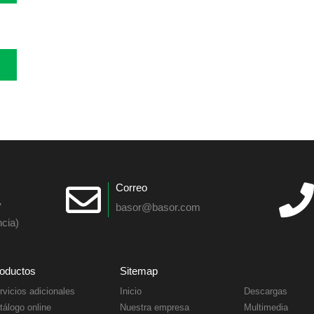
Correo
7
basor@basor.com
cia)
oductos
Sitemap
rvicios adicionales
Inicio
Descargas
tálogo online
Nuestra empresa
Multimedia