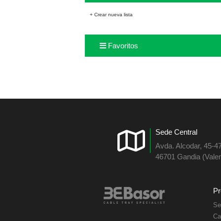
+ Crear nueva lista
Favoritos
Sede Central
Avda. Alcodar, 45-4
46701 Gandia (Valen
Pr
Se
Ca