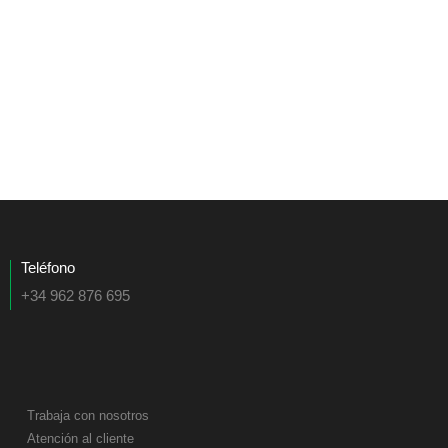
Teléfono
+34 962 876 695
Trabaja con nosotros
Atención al cliente