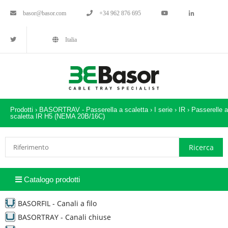
basor@basor.com
+34 962 876 695
Italia
Prodotti ›
BASORTRAV - Passerella a scaletta
›
I serie
›
IR
›
Passerelle a
scaletta IR H5 (NEMA 20B/16C)
Catalogo prodotti
BASORFIL - Canali a filo
BASORTRAY - Canali chiuse