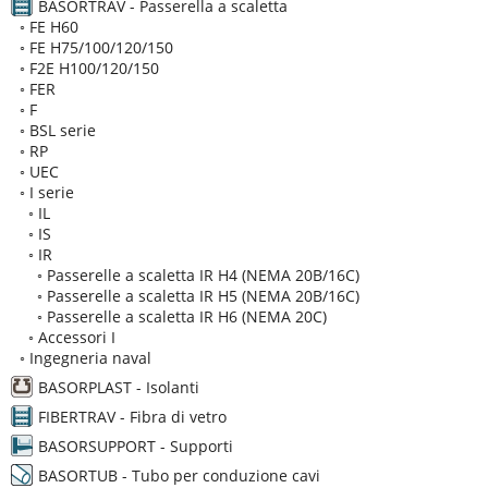
BASORTRAV - Passerella a scaletta
◦
FE H60
◦
FE H75/100/120/150
◦
F2E H100/120/150
◦
FER
◦
F
◦
BSL serie
◦
RP
◦
UEC
◦
I serie
◦
IL
◦
IS
◦
IR
◦
Passerelle a scaletta IR H4 (NEMA 20B/16C)
◦
Passerelle a scaletta IR H5 (NEMA 20B/16C)
◦
Passerelle a scaletta IR H6 (NEMA 20C)
◦
Accessori I
◦
Ingegneria naval
BASORPLAST - Isolanti
FIBERTRAV - Fibra di vetro
BASORSUPPORT - Supporti
BASORTUB - Tubo per conduzione cavi