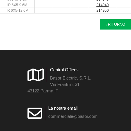
IR 6X5-9 6M
214949
IR 6X5-12 6M
214950
‹ RITORNO
Central Offices
Basor Electric, S.R.L.
Via Franklin, 31
43122 Parma IT
La nostra email
commerciale@basor.com