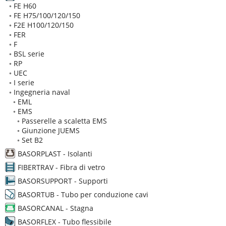
◦
FE H60
◦
FE H75/100/120/150
◦
F2E H100/120/150
◦
FER
◦
F
◦
BSL serie
◦
RP
◦
UEC
◦
I serie
◦
Ingegneria naval
◦
EML
◦
EMS
◦
Passerelle a scaletta EMS
◦
Giunzione JUEMS
◦
Set B2
BASORPLAST - Isolanti
FIBERTRAV - Fibra di vetro
BASORSUPPORT - Supporti
BASORTUB - Tubo per conduzione cavi
BASORCANAL - Stagna
BASORFLEX - Tubo flessibile