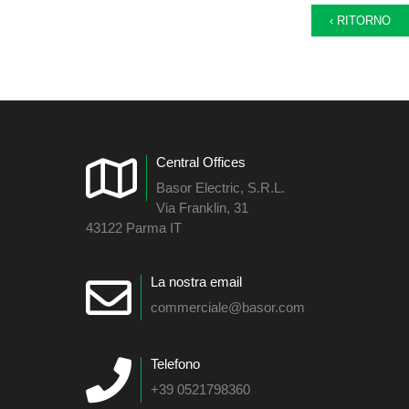
‹ RITORNO
Central Offices
Basor Electric, S.R.L.
Via Franklin, 31
43122 Parma IT
La nostra email
commerciale@basor.com
Telefono
+39 0521798360