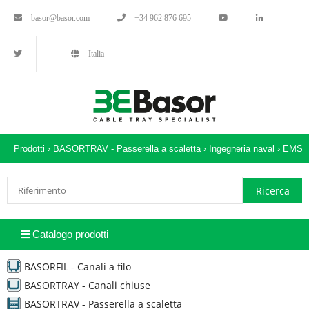
basor@basor.com
+34 962 876 695
Italia
Prodotti ›
BASORTRAV - Passerella a scaletta
›
Ingegneria naval
›
EMS
Catalogo prodotti
BASORFIL - Canali a filo
BASORTRAY - Canali chiuse
BASORTRAV - Passerella a scaletta