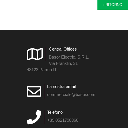
‹ RITORNO
Central Offices
Basor Electric, S.R.L.
Via Franklin, 31
43122 Parma IT
La nostra email
commerciale@basor.com
Telefono
+39 0521798360