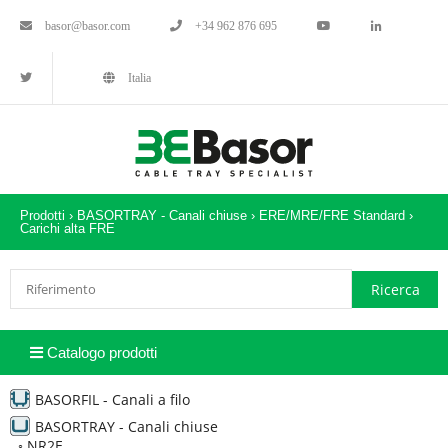
basor@basor.com
+34 962 876 695
Italia
Prodotti ›
BASORTRAY - Canali chiuse
›
ERE/MRE/FRE Standard
›
Carichi alta FRE
Catalogo prodotti
BASORFIL - Canali a filo
BASORTRAY - Canali chiuse
◦
NR2E