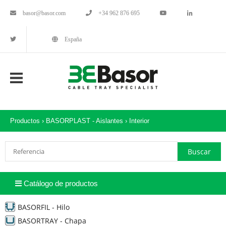
basor@basor.com
+34 962 876 695
España
Productos ›
BASORPLAST - Aislantes
›
Interior
Catálogo de productos
BASORFIL - Hilo
BASORTRAY - Chapa