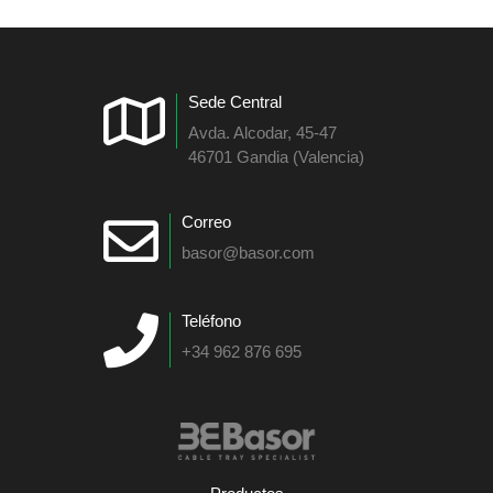
Sede Central
Avda. Alcodar, 45-47
46701 Gandia (Valencia)
Correo
basor@basor.com
Teléfono
+34 962 876 695