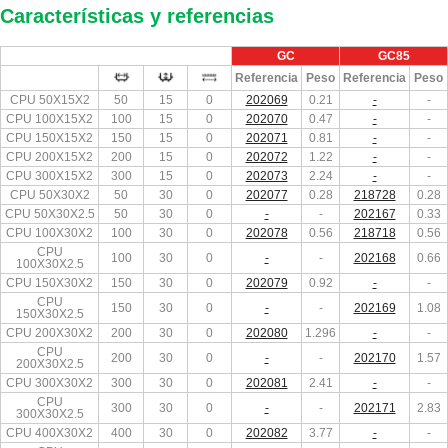
Características y referencias
GC
GC85
Referencia
Peso
Referencia
Peso
CPU 50X15X2
50
15
0
202069
0.21
-
-
CPU 100X15X2
100
15
0
202070
0.47
-
-
CPU 150X15X2
150
15
0
202071
0.81
-
-
CPU 200X15X2
200
15
0
202072
1.22
-
-
CPU 300X15X2
300
15
0
202073
2.24
-
-
CPU 50X30X2
50
30
0
202077
0.28
218728
0.28
CPU 50X30X2.5
50
30
0
-
-
202167
0.33
CPU 100X30X2
100
30
0
202078
0.56
218718
0.56
CPU
100
30
0
-
-
202168
0.66
100X30X2.5
CPU 150X30X2
150
30
0
202079
0.92
-
-
CPU
150
30
0
-
-
202169
1.08
150X30X2.5
CPU 200X30X2
200
30
0
202080
1.296
-
-
CPU
200
30
0
-
-
202170
1.57
200X30X2.5
CPU 300X30X2
300
30
0
202081
2.41
-
-
CPU
300
30
0
-
-
202171
2.83
300X30X2.5
CPU 400X30X2
400
30
0
202082
3.77
-
-