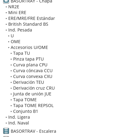
BASORTRAY - Chapa
◦
NR2E
◦
Mini ERE
◦
ERE/MRE/FRE Estándar
◦
British Standard BS
◦
Ind. Pesada
◦
U
◦
OME
◦
Accesorios U/OME
◦
Tapa TU
◦
Pinza tapa PTU
◦
Curva plana CPU
◦
Curva cóncava CCU
◦
Curva convexa CXU
◦
Derivación TEU
◦
Derivación cruz CRU
◦
Junta de unión JUE
◦
Tapa TOME
◦
Tapa TOME REPSOL
◦
Conjunto B1
◦
Ind. Ligera
◦
Ind. Naval
BASORTRAV - Escalera