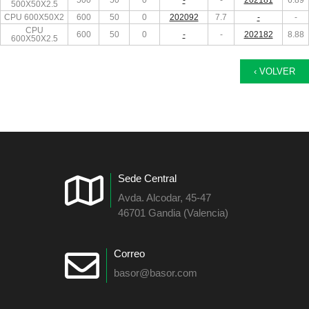
500
50
0
-
-
202181
6.89
500X50X2.5
CPU 600X50X2
600
50
0
202092
7.7
-
-
CPU
600
50
0
-
-
202182
8.88
600X50X2.5
‹ VOLVER
Sede Central
Avda. Alcodar, 45-47
46701 Gandia (Valencia)
Correo
basor@basor.com