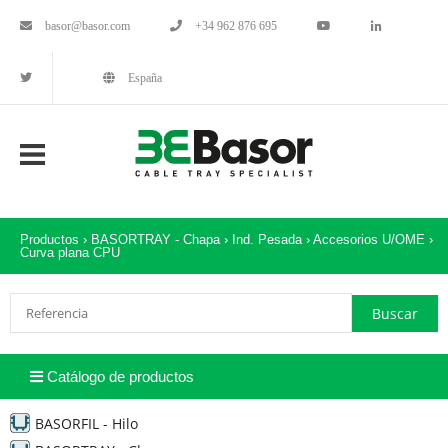
basor@basor.com
+34 962 876 695
España
Productos ›
BASORTRAY - Chapa
›
Ind. Pesada
›
Accesorios U/OME
›
Curva plana CPU
Catálogo de productos
BASORFIL - Hilo