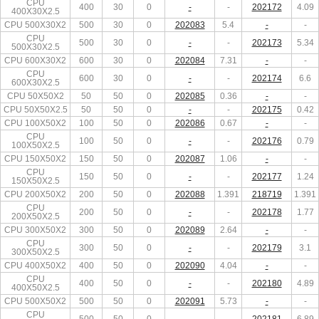
CPU
400
30
0
-
-
202172
4.09
400X30X2.5
CPU 500X30X2
500
30
0
202083
5.4
-
-
CPU
500
30
0
-
-
202173
5.34
500X30X2.5
CPU 600X30X2
600
30
0
202084
7.31
-
-
CPU
600
30
0
-
-
202174
6.6
600X30X2.5
CPU 50X50X2
50
50
0
202085
0.36
-
-
CPU 50X50X2.5
50
50
0
-
-
202175
0.42
CPU 100X50X2
100
50
0
202086
0.67
-
-
CPU
100
50
0
-
-
202176
0.79
100X50X2.5
CPU 150X50X2
150
50
0
202087
1.06
-
-
CPU
150
50
0
-
-
202177
1.24
150X50X2.5
CPU 200X50X2
200
50
0
202088
1.391
218719
1.391
CPU
200
50
0
-
-
202178
1.77
200X50X2.5
CPU 300X50X2
300
50
0
202089
2.64
-
-
CPU
300
50
0
-
-
202179
3.1
300X50X2.5
CPU 400X50X2
400
50
0
202090
4.04
-
-
CPU
400
50
0
-
-
202180
4.89
400X50X2.5
CPU 500X50X2
500
50
0
202091
5.73
-
-
CPU