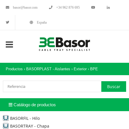
basor@basor.com
+34 962 876 695
España
Productos ›
BASORPLAST - Aislantes
›
Exterior
›
BPE
Catálogo de productos
BASORFIL - Hilo
BASORTRAY - Chapa