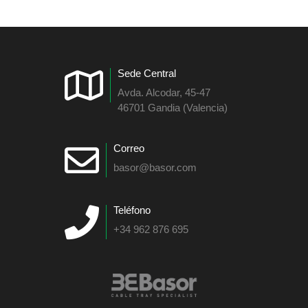
Sede Central
Avda. Alcodar, 45-47
46701 Gandia (Valencia)
Correo
basor@basor.com
Teléfono
+34 962 876 695