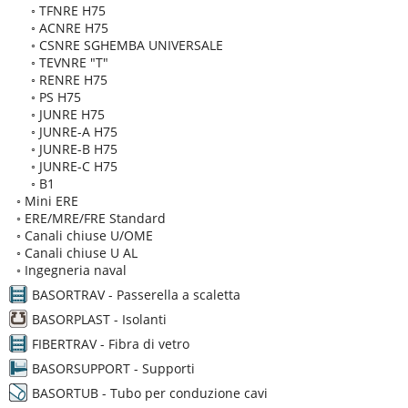
◦
TFNRE H75
◦
ACNRE H75
◦
CSNRE SGHEMBA UNIVERSALE
◦
TEVNRE "T"
◦
RENRE H75
◦
PS H75
◦
JUNRE H75
◦
JUNRE-A H75
◦
JUNRE-B H75
◦
JUNRE-C H75
◦
B1
◦
Mini ERE
◦
ERE/MRE/FRE Standard
◦
Canali chiuse U/OME
◦
Canali chiuse U AL
◦
Ingegneria naval
BASORTRAV - Passerella a scaletta
BASORPLAST - Isolanti
FIBERTRAV - Fibra di vetro
BASORSUPPORT - Supporti
BASORTUB - Tubo per conduzione cavi