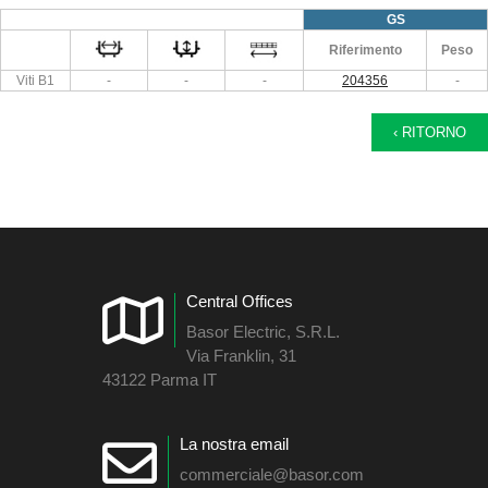
GS
Riferimento
Peso
Viti B1
-
-
-
204356
-
‹ RITORNO
Central Offices
Basor Electric, S.R.L.
Via Franklin, 31
43122 Parma IT
La nostra email
commerciale@basor.com