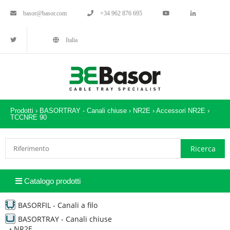
basor@basor.com
+34 962 876 695
Italia
Prodotti ›
BASORTRAY - Canali chiuse
›
NR2E
›
Accessori NR2E
›
TCCNRE 90
Catalogo prodotti
BASORFIL - Canali a filo
BASORTRAY - Canali chiuse
◦
NR2E