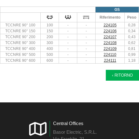
GS
Riferimento
Peso
TCCNRE 90° 100
100
-
-
224105
0,28
TCCNRE 90° 150
150
-
-
224106
0,34
TCCNRE 90° 200
200
-
-
224107
0,43
TCCNRE 90° 300
300
-
-
224108
0,62
TCCNRE 90° 400
400
-
-
224109
0,81
TCCNRE 90° 500
500
-
-
224110
0,99
TCCNRE 90° 600
600
-
-
224111
1,18
‹ RITORNO
Central Offices
Basor Electric, S.R.L.
Via Franklin, 31