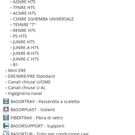
◦
ASNRE H75
◦
TFNRE H75
◦
ACNRE H75
◦
CSNRE SGHEMBA UNIVERSALE
◦
TEVNRE "T"
◦
RENRE H75
◦
PS H75
◦
JUNRE H75
◦
JUNRE-A H75
◦
JUNRE-B H75
◦
JUNRE-C H75
◦
B1
◦
Mini ERE
◦
ERE/MRE/FRE Standard
◦
Canali chiuse U/OME
◦
Canali chiuse U AL
◦
Ingegneria naval
BASORTRAV - Passerella a scaletta
BASORPLAST - Isolanti
FIBERTRAV - Fibra di vetro
BASORSUPPORT - Supporti
BASORTUB - Tubo per conduzione cavi