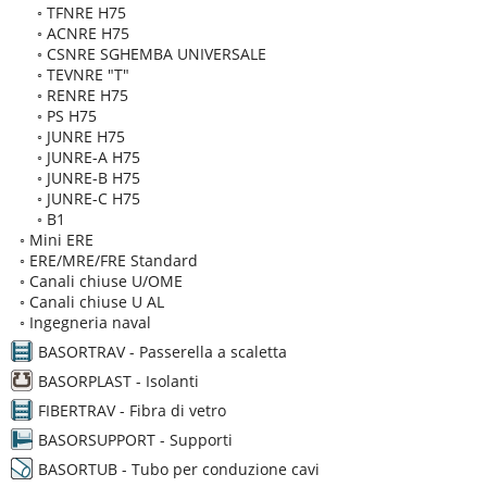
◦
TFNRE H75
◦
ACNRE H75
◦
CSNRE SGHEMBA UNIVERSALE
◦
TEVNRE "T"
◦
RENRE H75
◦
PS H75
◦
JUNRE H75
◦
JUNRE-A H75
◦
JUNRE-B H75
◦
JUNRE-C H75
◦
B1
◦
Mini ERE
◦
ERE/MRE/FRE Standard
◦
Canali chiuse U/OME
◦
Canali chiuse U AL
◦
Ingegneria naval
BASORTRAV - Passerella a scaletta
BASORPLAST - Isolanti
FIBERTRAV - Fibra di vetro
BASORSUPPORT - Supporti
BASORTUB - Tubo per conduzione cavi