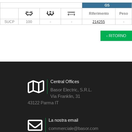
GS
Riferimento
Peso
SUCP
100
-
-
214255
-
‹ RITORNO
Central Offices
Basor Electric, S.R.L.
Via Franklin, 31
43122 Parma IT
La nostra email
commerciale@basor.com