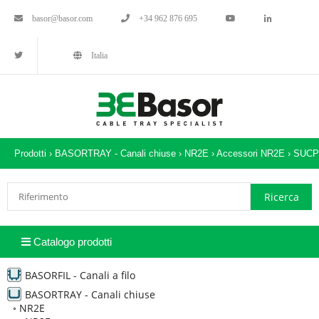
basor@basor.com
+34 962 876 695
Italia
Prodotti ›
BASORTRAY - Canali chiuse
›
NR2E
›
Accessori NR2E
›
SUCP
Catalogo prodotti
BASORFIL - Canali a filo
BASORTRAY - Canali chiuse
◦
NR2E