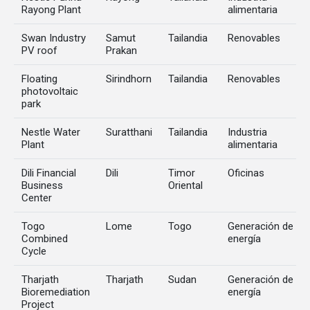
Rayong Plant
alimentaria
Swan Industry
Samut
Tailandia
Renovables
PV roof
Prakan
Floating
Sirindhorn
Tailandia
Renovables
photovoltaic
park
Nestle Water
Suratthani
Tailandia
Industria
Plant
alimentaria
Dili Financial
Dili
Timor
Oficinas
Business
Oriental
Center
Togo
Lome
Togo
Generación de
Combined
energía
Cycle
Tharjath
Tharjath
Sudan
Generación de
Bioremediation
energía
Project