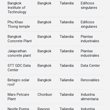
Bangkok
Bangkok
Tailandia
Edificios
Institute of
singulares
Technology
Phu Khao
Bangkok
Tailandia
Edificios
Thong temple
singulares
Bangkok
Bangkok
Tailandia
Plantas
Concrete Plant
industriales
Jalaprathan
Bangkok
Tailandia
Plantas
concrete plant
industriales
STT GDC Data
Bangkok
Tailandia
Data Center
Center
Betagro solar
Bangkok
Tailandia
Renovables
roof
Mars Petcare
Chonburi
Tailandia
Industria
Plant
alimentaria
Nestle Purina
Rayong
Tailandia
Industria