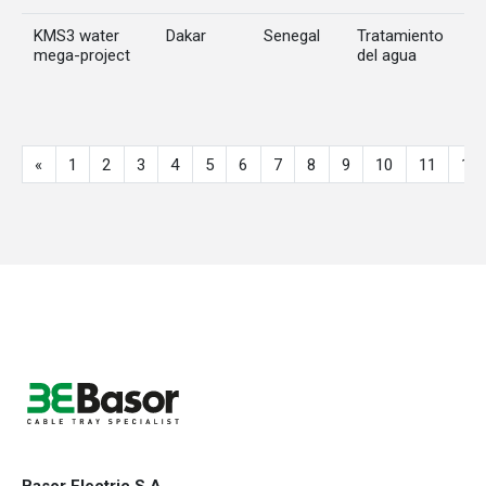
KMS3 water
Dakar
Senegal
Tratamiento
mega-project
del agua
«
1
2
3
4
5
6
7
8
9
10
11
12
Basor Electric S.A