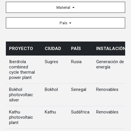
Material
País
PROYECTO
CIUDAD
PAÍS
INSTALACIÓN
Iberdrola
Sugres
Rusia
Generación de
combined
energía
cycle thermal
power plant
Bokhol
Bokhol
Senegal
Renovables
photovoltaic
silver
Kathu
Kathu
Sudáfrica
Renovables
photovoltaic
plant